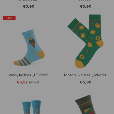
€5,90
€5,90
−20%
Vaikų kojinės „LT ledai“
Moterų kojinės „Šakotis“
€3,92
€4,90
€5,90