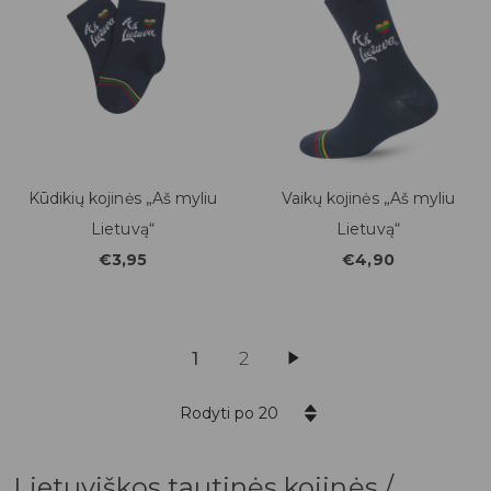
Kūdikių kojinės „Aš myliu
Vaikų kojinės „Aš myliu
Lietuvą“
Lietuvą“
€3,95
€4,90
1
2
Rodyti po 20
Lietuviškos tautinės kojinės /