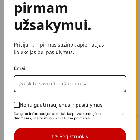
pirmam
užsakymui.
Vyrų kojinės „LT dviračiai“
Vaikų kojinės „Paveldas“
€6,90
€3,90
Prisijunk ir pirmas sužinok apie naujas
−20%
kolekcijas bei pasiūlymus.
Email
Noriu gauti naujienas ir pasiūlymus
Daugiau informacijos apie tai, kaip tvarkome jūsų
Vaikų kojinės „Myliu Lietuvą“
Vaikų kojinės „LT automobiliai“
duomenis, rasite mūsų privatumo politikoje.
€3,92
€4,90
€4,90
👉 Registruokis