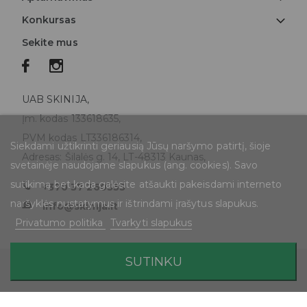
Konkursas
Sekite mus
UAB SKINIJA,
Įm. kodas 133618635,
PVM kodas LT336186314,
Siekdami užtikrinti geriausią Jūsų naršymo patirtį, šioje
Adresas: Šilalės g. 14, LT-48313 Kaunas,
svetainėje naudojame slapukus (ang. cookies). Savo
sutikimą bet kada galėsite atšaukti pakeisdami interneto
+370 37 260353
naršyklės nustatymus ir ištrindami įrašytus slapukus.
info@skinija.lt
Privatumo politika
Tvarkyti slapukus
SUTINKU
© 2026 SKINIJA