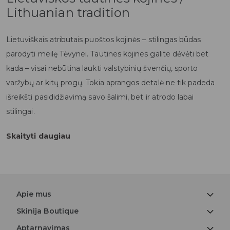
Lithuanian tradition
Lietuviškais atributais puoštos kojinės – stilingas būdas
parodyti meilę Tėvynei. Tautines kojines galite dėvėti bet
kada – visai nebūtina laukti valstybinių švenčių, sporto
varžybų ar kitų progų. Tokia aprangos detalė ne tik padeda
išreikšti pasididžiavimą savo šalimi, bet ir atrodo labai
stilingai.
Skaityti daugiau
Apie mus
Skinija Boutique
Aptarnavimas