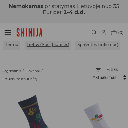
Nemokamas
pristatymas Lietuvoje nuo 35
Eur per
2-4 d.d.
(0)
Termo
Lietuviškos (tautinės)
Spalvotos (linksmos)
Filtras
Pagrindinis
Dovanai
Aktualumas
Lietuviškos (tautinės)