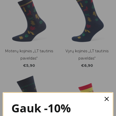
Moterų kojinės „LT tautinis
Vyrų kojinės „LT tautinis
paveldas“
paveldas“
€5,90
€6,90
Gauk -10%