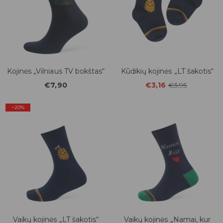
Kojinės „Vilniaus TV bokštas“
Kūdikių kojinės „LT šakotis“
€7,90
€3,16
€3,95
−20%
Vaikų kojinės „LT šakotis“
Vaikų kojinės „Namai, kur