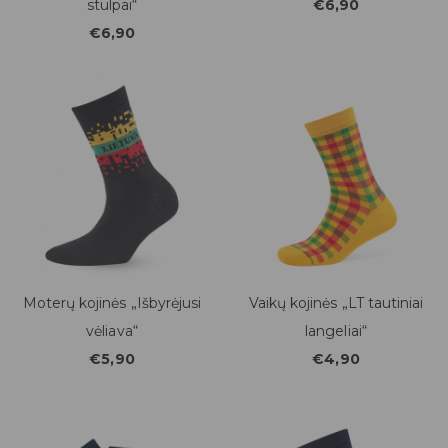
stulpai“
€6,90
€6,90
Moterų kojinės „Išbyrėjusi
Vaikų kojinės „LT tautiniai
vėliava“
langeliai“
€5,90
€4,90