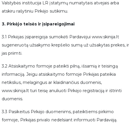
Valstybės institucija LR įstatymų numatytais atvejais arba
atskiru rašytiniu Pirkėjo sutikimu.
3. Pirkėjo teisės ir įsipareigojimai
3.1 Pirkėjas įsipareigoja sumokėti Pardavėjui www.skinija.lt
sugeneruotą užsakymo krepšelio sumą už užsakytas prekes, ir
jas priimti.
3.2 Atsiskaitymo formoje pateikti pilną, išsamią ir teisingą
informaciją. Jeigu atsiskaitymo formoje Pirkėjas pateikia
netikslius, melagingus ar klaidinančius duomenis,
www.skinija.lt turi teisę anuliuoti Pirkėjo registraciją ir ištrinti
duomenis.
3.3 Pasikeitus Pirkėjo duomenims, pateiktiems pirkimo
formoje, Pirkėjas privalo nedelsiant informuoti Pardavėją.