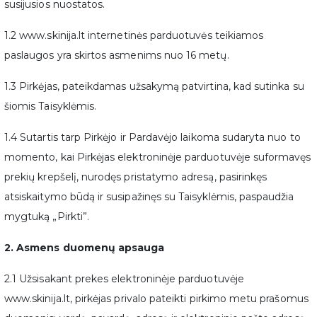
susijusios nuostatos.
1.2 www.skinija.lt internetinės parduotuvės teikiamos
paslaugos yra skirtos asmenims nuo 16 metų.
1.3 Pirkėjas, pateikdamas užsakymą patvirtina, kad sutinka su
šiomis Taisyklėmis.
1.4 Sutartis tarp Pirkėjo ir Pardavėjo laikoma sudaryta nuo to
momento, kai Pirkėjas elektroninėje parduotuvėje suformavęs
prekių krepšelį, nurodęs pristatymo adresą, pasirinkęs
atsiskaitymo būdą ir susipažinęs su Taisyklėmis, paspaudžia
mygtuką „Pirkti”.
2. Asmens duomenų apsauga
2.1 Užsisakant prekes elektroninėje parduotuvėje
www.skinija.lt, pirkėjas privalo pateikti pirkimo metu prašomus