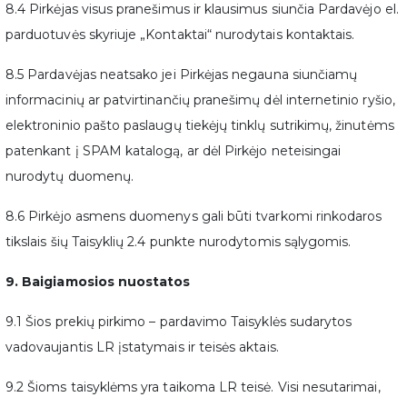
8.4 Pirkėjas visus pranešimus ir klausimus siunčia Pardavėjo el.
parduotuvės skyriuje „Kontaktai“ nurodytais kontaktais.
8.5 Pardavėjas neatsako jei Pirkėjas negauna siunčiamų
informacinių ar patvirtinančių pranešimų dėl internetinio ryšio,
elektroninio pašto paslaugų tiekėjų tinklų sutrikimų, žinutėms
patenkant į SPAM katalogą, ar dėl Pirkėjo neteisingai
nurodytų duomenų.
8.6 Pirkėjo asmens duomenys gali būti tvarkomi rinkodaros
tikslais šių Taisyklių 2.4 punkte nurodytomis sąlygomis.
9. Baigiamosios nuostatos
9.1 Šios prekių pirkimo – pardavimo Taisyklės sudarytos
vadovaujantis LR įstatymais ir teisės aktais.
9.2 Šioms taisyklėms yra taikoma LR teisė. Visi nesutarimai,