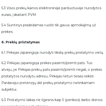
5.3 Visos prekių kainos elektroninėje parduotuvėje nurodytos
eurais, įskaitant PVM.
5.4 Siuntinys pradedamas ruošti tik gavus apmokėjimą už
prekes.
6. Prekių pristatymas
6.1 Pirkėjas įsipareigoja nurodyti tikslią prekių pristatymo vietą.
6.2 Pirkėjas įsipareigoja prekes pasiimti/priimti pats. Tuo
atveju, jei Pirkėjas prekių pats pasiimti/priimti negali, o prekės
pristatytos nurodytu adresu, Pirkėjas neturi teisės reikšti
Pardavėjui pretenzijų dėl prekių pristatymo netinkamam
subjektui.
6.3 Pristatymo laikas ne ilgesnis kaip 5 (penkios) darbo dienos