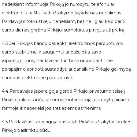
nedelsiant informuoja Pirkėją jo nurodytu telefonu ar
elektroniniu paštu, kad užsakymo įvykdymas negalimas.
Pardavėjas tokiu atveju nedelsiant, bet ne ilgiau kaip per 5
darbo dienas grąžina Pirkėjui sumokėtus pinigus už prekę.
4.3 Jei Pirkėjas bando pakenkti elektroninės parduotuvės
darbo stabilumui ir saugumui ar pažeidžia savo
įsipareigojimus, Pardavėjas turi teisę nedelsiant ir be
perspėjimo apriboti, sustabdyti ar panaikinti Pirkėjo galimybę
naudotis elektronine parduotuve.
4.4 Pardavėjas įsipareigoja gerbti Pirkėjo privatumo teisę į
Pirkėjo priklausančią asmeninę informaciją, nurodytą pirkimo
formoje ir neperleisi jos tretiesiems asmenims.
4.5 Pardavėjas įsipareigoja pristatyti Pirkėjo užsakytas prekes
Pirkėjo pasirinktu būdu.