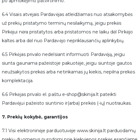
po apmokėjimo patvirtinimo.
6.4 Visais atvejais Pardavėjas atleidžiamas nuo atsakomybės
už prekių pristatymo terminų nesilaikymą, jeigu prekės
Pirkėjui nėra pristatytos arba pristatomos ne laiku dėl Pirkėjo
kaltės arba dėl nuo Pardavėjo nepriklausančių aplinkybių.
6.5 Pirkėjas privalo nedelsiant informuoti Pardavėją, jeigu
siunta gaunama pažeistoje pakuotėje, jeigu siuntoje gautos
neužsakytos prekės arba netinkamas jų kiekis, nepilna prekės
komplektacija.
6.6 Pirkėjas privalo el. paštu e-shop@skinija.lt pateikti
Pardavėjui pažeisto siuntinio ir(arba) prekės (-ių) nuotraukas.
7. Prekių kokybė, garantijos
7.1 Visi elektroninėje parduotuvėje www.skinija.lt parduodamų
prekių duomenys nurodomi prie kiekvienos prekės esančiame