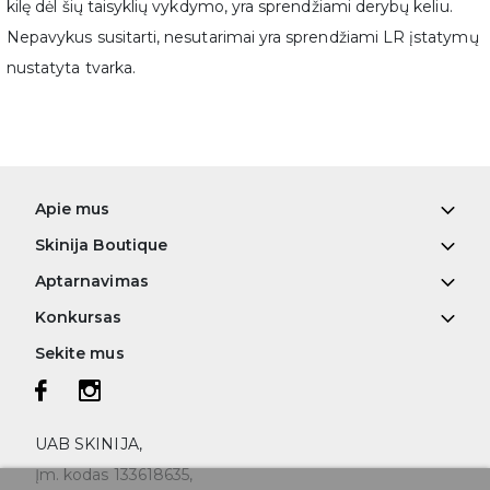
kilę dėl šių taisyklių vykdymo, yra sprendžiami derybų keliu.
Nepavykus susitarti, nesutarimai yra sprendžiami LR įstatymų
nustatyta tvarka.
Apie mus
Skinija Boutique
Aptarnavimas
Konkursas
Sekite mus
UAB SKINIJA,
Įm. kodas 133618635,