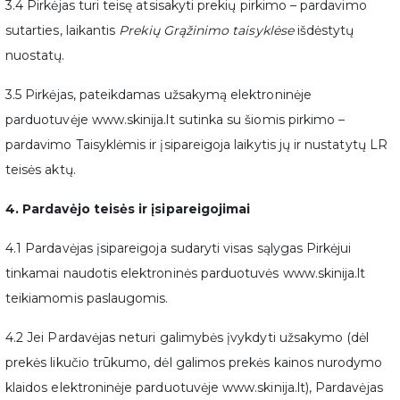
3.4 Pirkėjas turi teisę atsisakyti prekių pirkimo – pardavimo
sutarties, laikantis
Prekių Grąžinimo taisyklėse
išdėstytų
nuostatų.
3.5 Pirkėjas, pateikdamas užsakymą elektroninėje
parduotuvėje www.skinija.lt sutinka su šiomis pirkimo –
pardavimo Taisyklėmis ir įsipareigoja laikytis jų ir nustatytų LR
teisės aktų.
4. Pardavėjo teisės ir įsipareigojimai
4.1 Pardavėjas įsipareigoja sudaryti visas sąlygas Pirkėjui
tinkamai naudotis elektroninės parduotuvės www.skinija.lt
teikiamomis paslaugomis.
4.2 Jei Pardavėjas neturi galimybės įvykdyti užsakymo (dėl
prekės likučio trūkumo, dėl galimos prekės kainos nurodymo
klaidos elektroninėje parduotuvėje www.skinija.lt), Pardavėjas