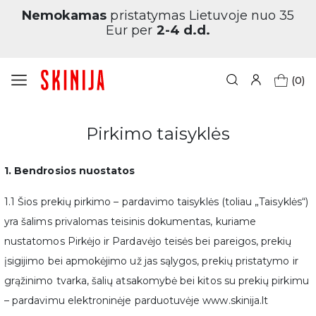
Nemokamas
pristatymas Lietuvoje nuo 35
Eur per
2-4 d.d.
(0)
Pagrindinis
Pirkimo taisyklės
Pirkimo taisyklės
1. Bendrosios nuostatos
1.1 Šios prekių pirkimo – pardavimo taisyklės (toliau „Taisyklės“)
yra šalims privalomas teisinis dokumentas, kuriame
nustatomos Pirkėjo ir Pardavėjo teisės bei pareigos, prekių
įsigijimo bei apmokėjimo už jas sąlygos, prekių pristatymo ir
grąžinimo tvarka, šalių atsakomybė bei kitos su prekių pirkimu
– pardavimu elektroninėje parduotuvėje www.skinija.lt