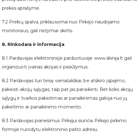
prekės aprašyme.
7.2 Prekių spalva, priklausomai nuo Pirkėjo naudojamo
monitoriaus, gali nežymiai skirtis.
8. Rinkodara ir informacija
8.1 Pardavėjas elektroninėje parduotuvėje www.skinija.lt gali
organizuoti įvairias akcijas ir pasiūlymus.
8.2 Pardavėjas turi teisę vienašališkai, be atskiro įspėjimo,
pakeisti akcijų sąlygas, taip pat jas panaikinti. Bet koks akcijų
sąlygų ir tvarkos pakeitimas ar panaikinimas galioja nuo jų
pakeitimo ar panaikinimo momento.
8.3 Pardavėjas pranešimus Pirkėjui siunčia Pirkėjo pirkimo
formoje nurodytu elektroninio pašto adresu.