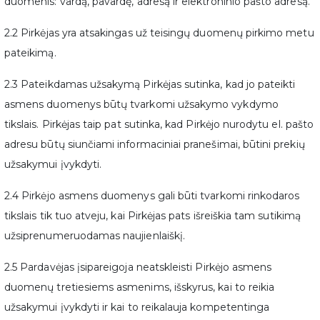
duomenis: vardą, pavardę, adresą ir elektroninio pašto adresą.
2.2 Pirkėjas yra atsakingas už teisingų duomenų pirkimo metu
pateikimą.
2.3 Pateikdamas užsakymą Pirkėjas sutinka, kad jo pateikti
asmens duomenys būtų tvarkomi užsakymo vykdymo
tikslais. Pirkėjas taip pat sutinka, kad Pirkėjo nurodytu el. pašto
adresu būtų siunčiami informaciniai pranešimai, būtini prekių
užsakymui įvykdyti.
2.4 Pirkėjo asmens duomenys gali būti tvarkomi rinkodaros
tikslais tik tuo atveju, kai Pirkėjas pats išreiškia tam sutikimą
užsiprenumeruodamas naujienlaiškį.
2.5 Pardavėjas įsipareigoja neatskleisti Pirkėjo asmens
duomenų tretiesiems asmenims, išskyrus, kai to reikia
užsakymui įvykdyti ir kai to reikalauja kompetentinga