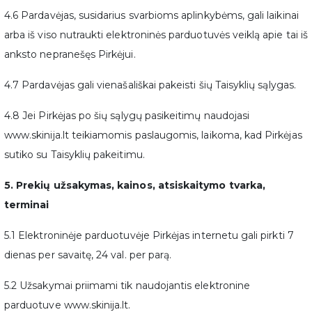
4.6 Pardavėjas, susidarius svarbioms aplinkybėms, gali laikinai
arba iš viso nutraukti elektroninės parduotuvės veiklą apie tai iš
anksto nepranešęs Pirkėjui.
4.7 Pardavėjas gali vienašališkai pakeisti šių Taisyklių sąlygas.
4.8 Jei Pirkėjas po šių sąlygų pasikeitimų naudojasi
www.skinija.lt teikiamomis paslaugomis, laikoma, kad Pirkėjas
sutiko su Taisyklių pakeitimu.
5. Prekių užsakymas, kainos, atsiskaitymo tvarka,
terminai
5.1 Elektroninėje parduotuvėje Pirkėjas internetu gali pirkti 7
dienas per savaitę, 24 val. per parą.
5.2 Užsakymai priimami tik naudojantis elektronine
parduotuve www.skinija.lt.