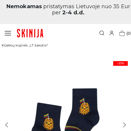
Nemokamas
pristatymas Lietuvoje nuo 35 Eur
per
2-4 d.d.
(0
Pagrindinis
Dovanai
Lietuviškos (tautinės)
Kūdikių kojinės „LT šakotis“
−20%