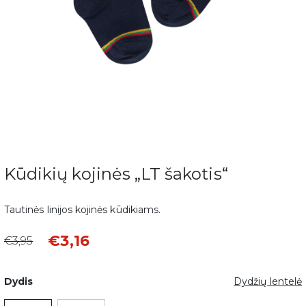
Kūdikių kojinės „LT šakotis“
Tautinės linijos kojinės kūdikiams.
€3,16
€3,95
Dydis
Dydžių lentelė