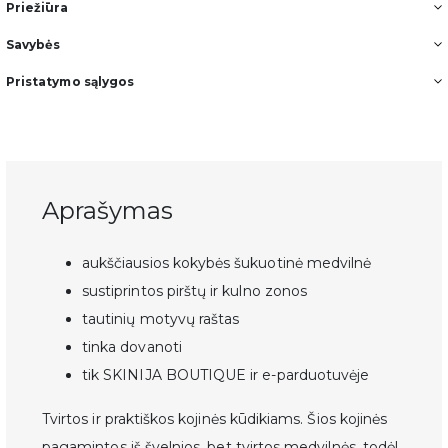
Priežiūra
Savybės
Pristatymo sąlygos
Aprašymas
aukščiausios kokybės šukuotinė medvilnė
sustiprintos pirštų ir kulno zonos
tautinių motyvų raštas
tinka dovanoti
tik SKINIJA BOUTIQUE ir e-parduotuvėje
Tvirtos ir praktiškos kojinės kūdikiams. Šios kojinės
pagamintos iš švelnios, bet tvirtos medvilnės, todėl