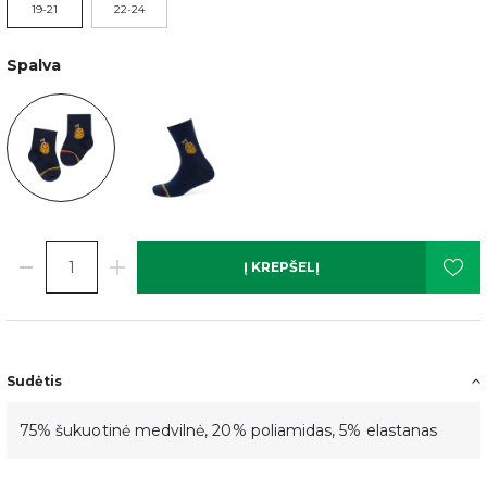
19-21
22-24
Spalva
Į KREPŠELĮ
Sudėtis
75% šukuotinė medvilnė, 20% poliamidas, 5% elastanas