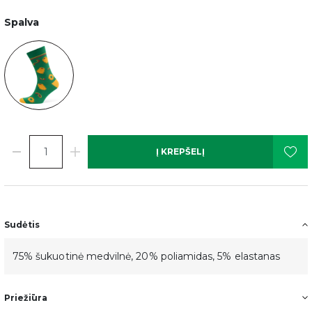
Spalva
Į KREPŠELĮ
Sudėtis
75% šukuotinė medvilnė, 20% poliamidas, 5% elastanas
Priežiūra