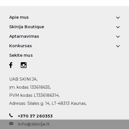
Apie mus
Skinija Boutique
Aptarnavimas
Konkursas
Sekite mus
UAB SKINIJA,
Įm. kodas 133618635,
PVM kodas LT336186314,
Adresas: Šilalės g. 14, LT-48313 Kaunas,
+370 37 260353
info@skinija.lt