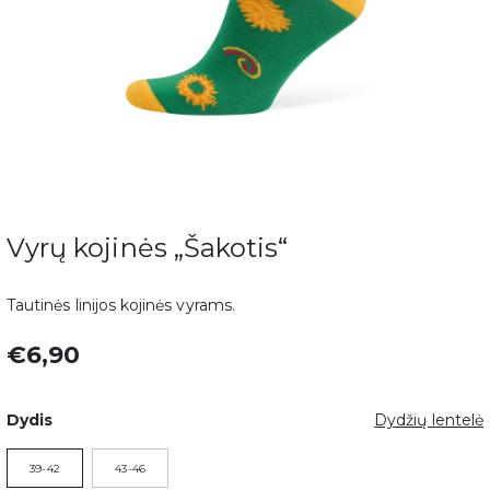
Vyrų kojinės „Šakotis“
Tautinės linijos kojinės vyrams.
€6,90
Dydis
Dydžių lentelė
39-42
43-46