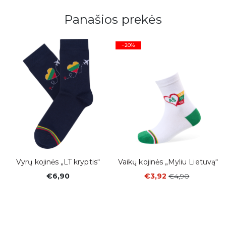
Panašios prekės
−20%
Vyrų kojinės „LT kryptis“
Vaikų kojinės „Myliu Lietuvą“
€6,90
€3,92
€4,90