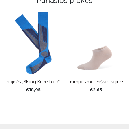
Panašios prekės
Kojinės „Skiing Knee-high“
Trumpos moteriškos kojinės
€18,95
€2,65