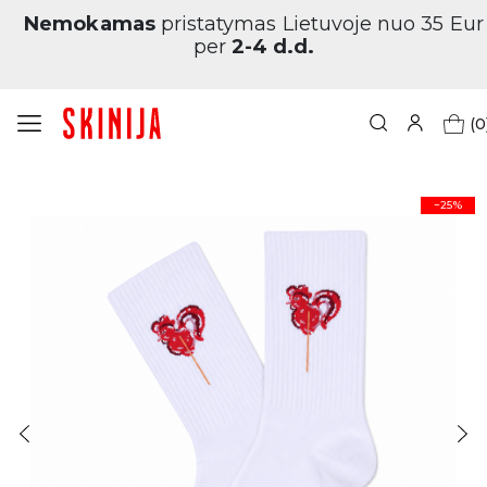
Nemokamas
pristatymas Lietuvoje nuo 35 Eur
per
2-4 d.d.
(0
Pagrindinis
Sweet socks: Candy Pop X SKINIJA
−25%