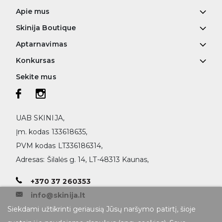
Apie mus
Skinija Boutique
Aptarnavimas
Konkursas
Sekite mus
UAB SKINIJA,
Įm. kodas 133618635,
PVM kodas LT336186314,
Adresas: Šilalės g. 14, LT-48313 Kaunas,
+370 37 260353
info@skinija.lt
Siekdami užtikrinti geriausią Jūsų naršymo patirtį, šioje