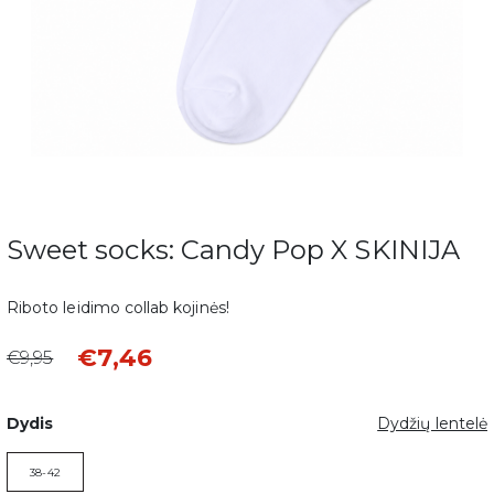
Sweet socks: Candy Pop X SKINIJA
Riboto leidimo collab kojinės!
€7,46
€9,95
Dydis
Dydžių lentelė
38-42