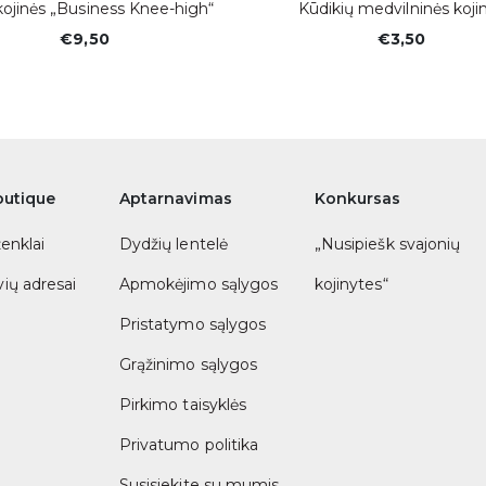
kojinės „Business Knee-high“
Kūdikių medvilninės koji
€9,50
€3,50
outique
Aptarnavimas
Konkursas
ženklai
Dydžių lentelė
„Nusipiešk svajonių
ių adresai
Apmokėjimo sąlygos
kojinytes“
Pristatymo sąlygos
Grąžinimo sąlygos
Pirkimo taisyklės
Privatumo politika
Susisiekite su mumis