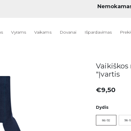
Nemokama
ms
Vyrams
Vaikams
Dovanai
Išpardavimas
Preki
Vaikiškos
"Įvartis
€9,50
Dydis
86-92
98-1