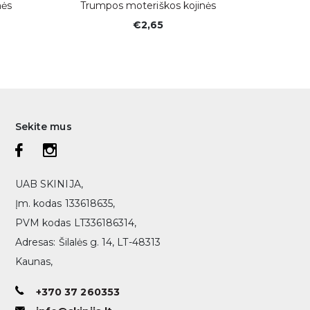
nės
Trumpos moteriškos kojinės
Trump
€2,65
Sekite mus
UAB SKINIJA,
Įm. kodas 133618635,
PVM kodas LT336186314,
Adresas: Šilalės g. 14, LT-48313
Kaunas,
+370 37 260353