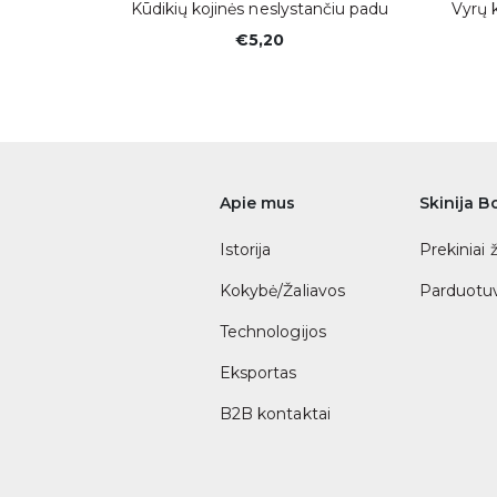
ojinės
Kūdikių kojinės neslystančiu padu
Vyrų 
€5,20
Apie mus
Skinija B
Istorija
Prekiniai 
Kokybė/Žaliavos
Parduotuv
Technologijos
Eksportas
B2B kontaktai