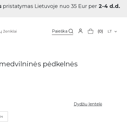
s
pristatymas Lietuvoje nuo 35 Eur per
2-4 d.d.
ų ženklai
Paieška
(0)
LT
 medvilninės pėdkelnės
Dydžių lentelė
04