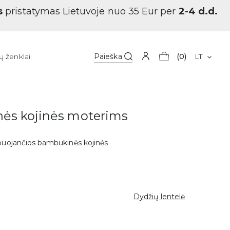
s
pristatymas Lietuvoje nuo 35 Eur per
2-4 d.d.
ų ženklai
Paieška
(0)
LT
ės kojinės moterims
ėpuojančios bambukinės kojinės
Dydžių lentelė