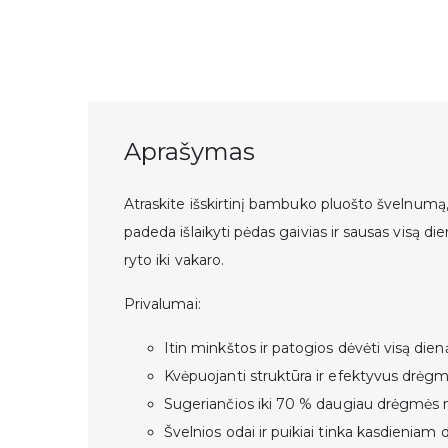
Aprašymas
Atraskite išskirtinį bambuko pluošto švelnumą
padeda išlaikyti pėdas gaivias ir sausas visą d
ryto iki vakaro.
Privalumai:
Itin minkštos ir patogios dėvėti visą dien
Kvėpuojanti struktūra ir efektyvus drėgmė
Sugeriančios iki
70 % daugiau drėgmės n
Švelnios odai ir puikiai tinka kasdieniam 