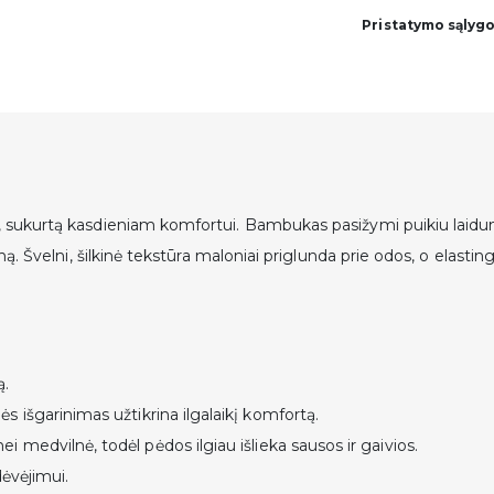
Pristatymo sąlyg
Gauk -1
pirmam
užsakymu
, sukurtą kasdieniam komfortui. Bambukas pasižymi puikiu laidu
ieną. Švelni, šilkinė tekstūra maloniai priglunda prie odos, o ela
Prisijunk ir pirmas sužinok
naujas kolekcijas bei pasi
Email
ą.
s išgarinimas užtikrina ilgalaikį komfortą.
ei medvilnė
, todėl pėdos ilgiau išlieka sausos ir gaivios.
dėvėjimui.