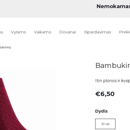
Nemokama
ms
Vyrams
Vaikams
Dovanai
Išpardavimas
Preki
terims
Bambukin
Itin plonos ir kv
€6,50
Dydis
37-40