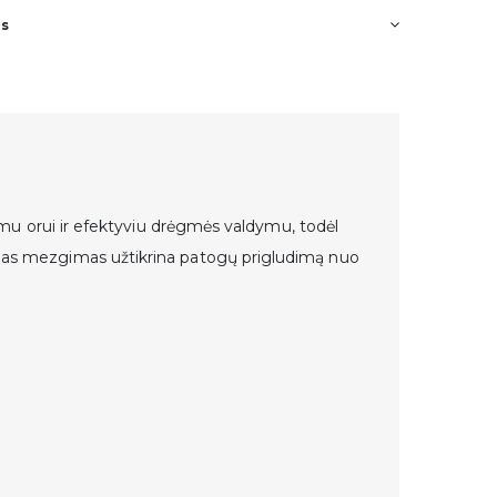
os
0%
i.
mu orui ir efektyviu drėgmės valdymu, todėl
stingas mezgimas užtikrina patogų prigludimą nuo
 apie
ūlymus.