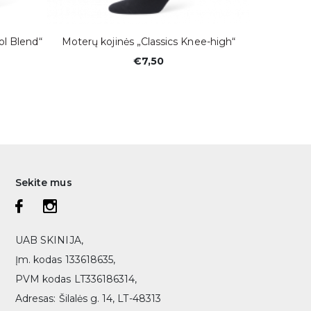
l Blend“
Moterų kojinės „Classics Knee-high“
Trump
€7,50
Sekite mus
UAB SKINIJA,
Įm. kodas 133618635,
PVM kodas LT336186314,
Adresas: Šilalės g. 14, LT-48313