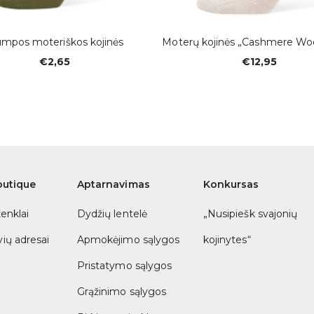
umpos moteriškos kojinės
Moterų kojinės „Cashmere Woo
€2,65
€12,95
outique
Aptarnavimas
Konkursas
ženklai
Dydžių lentelė
„Nusipiešk svajonių
ių adresai
Apmokėjimo sąlygos
kojinytes“
Pristatymo sąlygos
Grąžinimo sąlygos