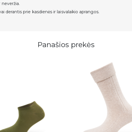
Noriu gauti naujienas ir
 neveržia.
pasiūlymus
ai derantis prie kasdienės ir laisvalaikio aprangos.
Daugiau informacijos apie tai, kaip
tvarkome jūsų duomenis, rasite mū
privatumo politikoje.
👉 Registruokis
Panašios prekės