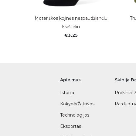
ūzas“
Moteriškos kojinės nespaudžiančiu
Tr
krašteliu
€3,25
Apie mus
Skinija B
Istorija
Prekiniai 
Kokybė/Žaliavos
Parduotuv
Technologijos
Eksportas