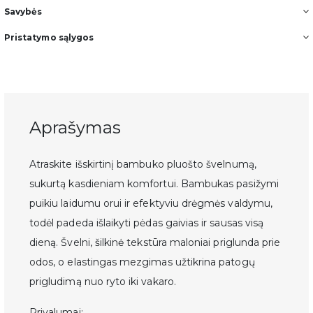
Savybės
Pristatymo sąlygos
Gauk -10%
pirmam
Aprašymas
užsakymui.
Atraskite išskirtinį bambuko pluošto švelnumą,
sukurtą kasdieniam komfortui. Bambukas pasižymi
Prisijunk ir pirmas sužinok apie naujas kolekcijas bei
pasiūlymus.
puikiu laidumu orui ir efektyviu drėgmės valdymu,
todėl padeda išlaikyti pėdas gaivias ir sausas visą
Email
dieną. Švelni, šilkinė tekstūra maloniai priglunda prie
odos, o elastingas mezgimas užtikrina patogų
prigludimą nuo ryto iki vakaro.
Privalumai: