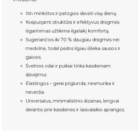
Noriu gauti naujienas ir pasiūlymus
Daugiau informacijos apie tai, kaip tvarkome jūsų duomenis,
Itin minkštos ir patogios dėvėti visą dieną.
rasite mūsų privatumo politikoje.
Kvėpuojanti struktūra ir efektyvus drėgmės
išgarinimas užtikrina ilgalaikį komfortą.
👉 Registruokis
Sugeriančios iki
70 % daugiau drėgmės nei
medvilnė
, todėl pėdos ilgiau išlieka sausos ir
gaivios.
Švelnios odai ir puikiai tinka kasdieniam
dėvėjimui.
Elastingos – gerai priglunda, nesmunka ir
neveržia.
Universalus, minimalistinis dizainas, lengvai
derantis prie kasdienės ir laisvalaikio aprangos.