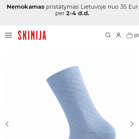
Nemokamas
pristatymas Lietuvoje nuo 35 Eur
per
2-4 d.d.
(0
Pagrindinis
Moterims
Classics
Bambukinės kojinės moterims