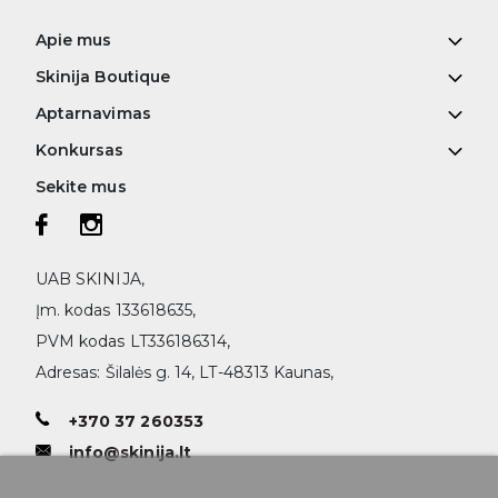
Apie mus
Skinija Boutique
Aptarnavimas
Konkursas
Sekite mus
UAB SKINIJA,
Įm. kodas 133618635,
PVM kodas LT336186314,
Adresas: Šilalės g. 14, LT-48313 Kaunas,
+370 37 260353
info@skinija.lt