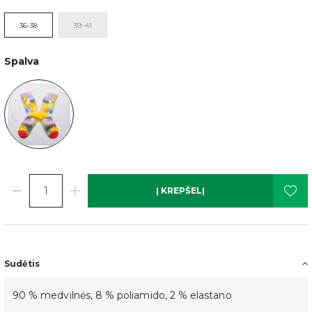
36-38
39-41
Spalva
Į KREPŠELĮ
Sudėtis
90 % medvilnės, 8 % poliamido, 2 % elastano