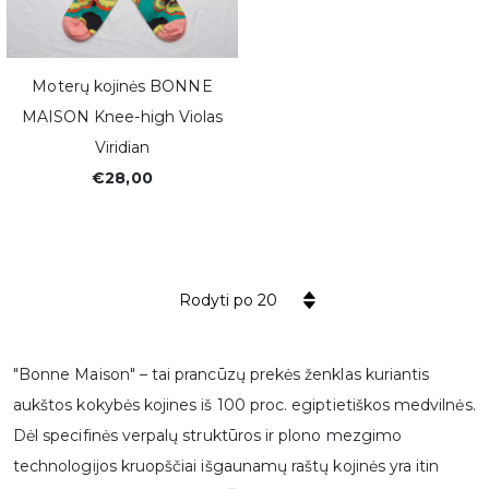
Moterų kojinės BONNE
MAISON Knee-high Violas
Viridian
€28,00
Rodyti po 20
"Bonne Maison" – tai prancūzų prekės ženklas kuriantis
aukštos kokybės kojines iš 100 proc. egiptietiškos medvilnės.
Dėl specifinės verpalų struktūros ir plono mezgimo
technologijos kruopščiai išgaunamų raštų kojinės yra itin