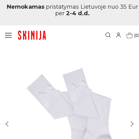
Nemokamas
pristatymas Lietuvoje nuo 35 Eur
per
2-4 d.d.
(0
Pagrindinis
Vaikams
Vaikų kojinės
Vaikų kojinės „Classics Overknee“