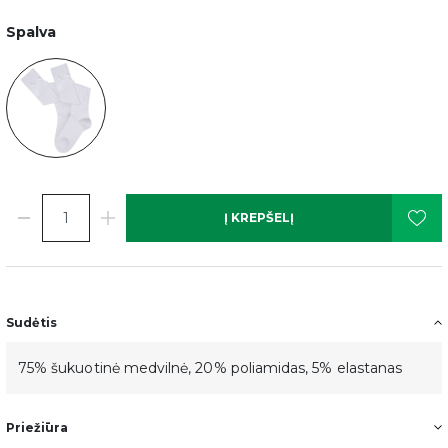
Spalva
Į KREPŠELĮ
Sudėtis
75% šukuotinė medvilnė, 20% poliamidas, 5% elastanas
Priežiūra