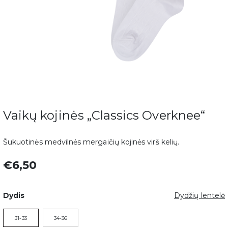
Vaikų kojinės „Classics Overknee“
Šukuotinės medvilnės mergaičių kojinės virš kelių.
€6,50
Dydis
Dydžių lentelė
31-33
34-36