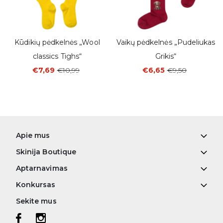
Kūdikių pėdkelnės „Wool
Vaikų pėdkelnės „Pudeliukas
classics Tighs“
Grikis“
€7,69
€10,99
€6,65
€9,50
Apie mus
Skinija Boutique
Aptarnavimas
Konkursas
Sekite mus