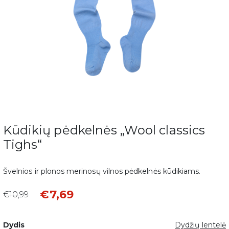
Kūdikių pėdkelnės „Wool classics
Tighs“
Švelnios ir plonos merinosų vilnos pėdkelnės kūdikiams.
€7,69
€10,99
Dydis
Dydžių lentelė