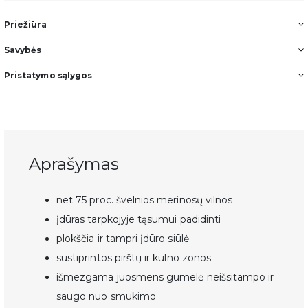
Priežiūra
Savybės
Pristatymo sąlygos
Aprašymas
net 75 proc. švelnios merinosų vilnos
įdūras tarpkojyje tąsumui padidinti
plokščia ir tampri įdūro siūlė
sustiprintos pirštų ir kulno zonos
išmezgama juosmens gumelė neišsitampo ir
saugo nuo smukimo