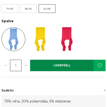
74-80
86-92
62-68
Spalva
Į KREPŠELĮ
Sudėtis
75% vilna, 20% poliamidas, 5% elastanas