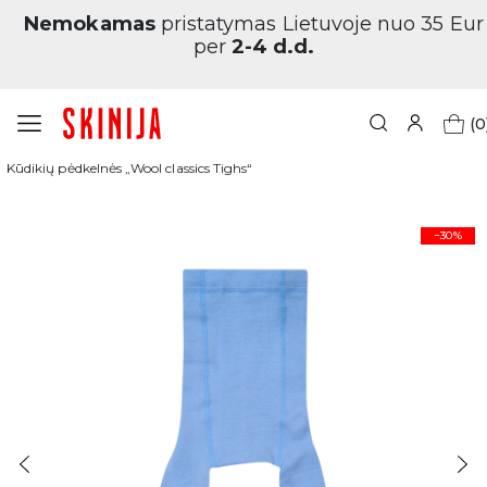
Nemokamas
pristatymas Lietuvoje nuo 35 Eur
per
2-4 d.d.
(0
Pagrindinis
Vaikams
Pėdkelnės
Kūdikių pėdkelnės „Wool classics Tighs“
−30%