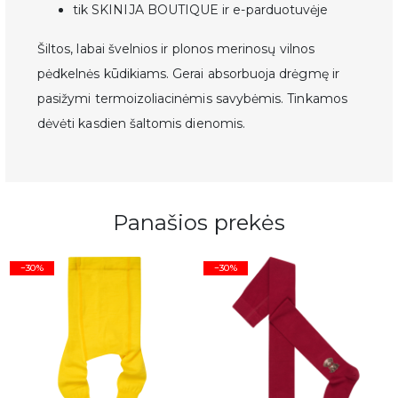
tik SKINIJA BOUTIQUE ir e-parduotuvėje
Šiltos, labai švelnios ir plonos merinosų vilnos
pėdkelnės kūdikiams. Gerai absorbuoja drėgmę ir
pasižymi termoizoliacinėmis savybėmis. Tinkamos
dėvėti kasdien šaltomis dienomis.
Panašios prekės
−30%
−30%