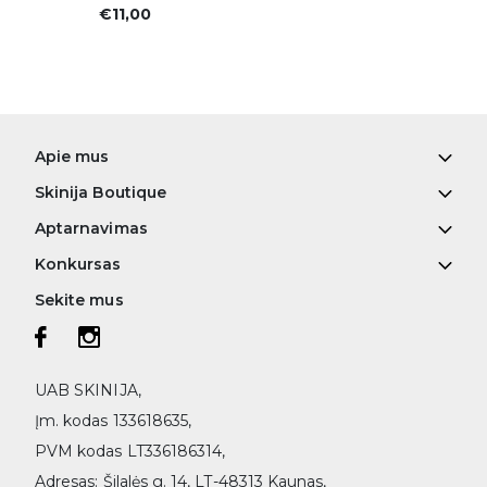
€11,00
Apie mus
Skinija Boutique
Aptarnavimas
Konkursas
Sekite mus
UAB SKINIJA,
Įm. kodas 133618635,
PVM kodas LT336186314,
Adresas: Šilalės g. 14, LT-48313 Kaunas,