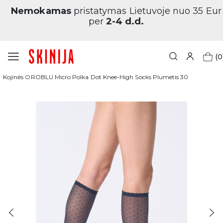
Nemokamas
pristatymas Lietuvoje nuo 35 Eur
per
2-4 d.d.
(0
Pagrindinis
Prekių ženklai
Oroblu/Sanpellegrino
Kojinės OROBLU Micro Polka Dot Knee-High Socks Plumetis 30