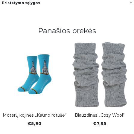
Pristatymo sąlygos
Noriu gauti naujienas ir pasiūlymus
Daugiau informacijos apie tai, kaip tvarkome jūsų duomenis,
rasite mūsų privatumo politikoje.
Panašios prekės
👉 Registruokis
Moterų kojinės „Kauno rotušė“
Blauzdinės „Cozy Wool“
€5,90
€7,95