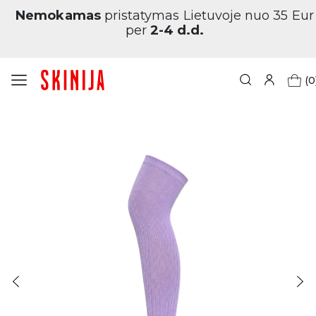
Nemokamas
pristatymas Lietuvoje nuo 35 Eur
per
2-4 d.d.
(0
Pagrindinis
Moterims
Alyvinės kojinės be pirštų