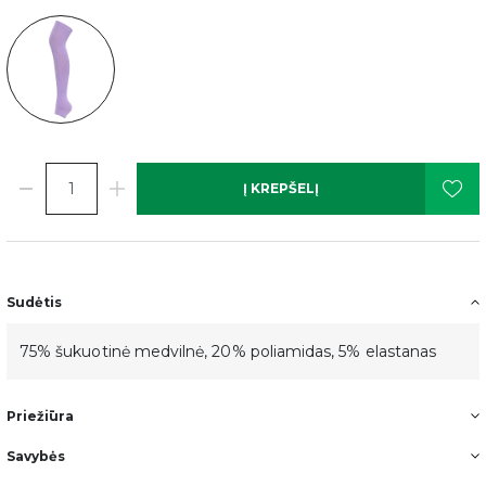
Gauk -10%
pirmam
Į KREPŠELĮ
užsakymui.
Prisijunk ir pirmas sužinok apie naujas kolekcijas bei
Sudėtis
pasiūlymus.
75% šukuotinė medvilnė, 20% poliamidas, 5% elastanas
Email
Priežiūra
Savybės