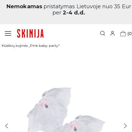
Nemokamas
pristatymas Lietuvoje nuo 35 Eur
per
2-4 d.d.
(0
Pagrindinis
Vaikams
Kūdikių kojinės
Kūdikių kojinės „Pink baby party“