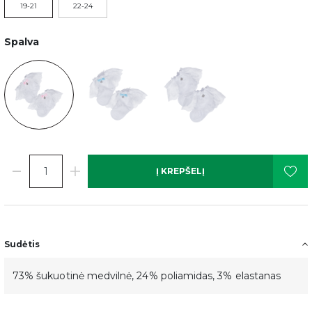
19-21
22-24
Spalva
Į KREPŠELĮ
Sudėtis
73% šukuotinė medvilnė, 24% poliamidas, 3% elastanas