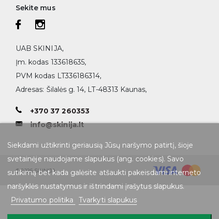
Sekite mus
UAB SKINIJA,
Įm. kodas 133618635,
PVM kodas LT336186314,
Adresas: Šilalės g. 14, LT-48313 Kaunas,
+370 37 260353
info@skinija.lt
Siekdami užtikrinti geriausią Jūsų naršymo patirtį, šioje
svetainėje naudojame slapukus (ang. cookies). Savo
© 2026 SKINIJA
sutikimą bet kada galėsite atšaukti pakeisdami interneto
naršyklės nustatymus ir ištrindami įrašytus slapukus.
Privatumo politika
Tvarkyti slapukus