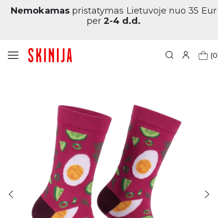
Nemokamas
pristatymas Lietuvoje nuo 35 Eur
per
2-4 d.d.
(0
Pagrindinis
Vyrams
Designed
Vyrų kojinės „Šaltibarščiai“