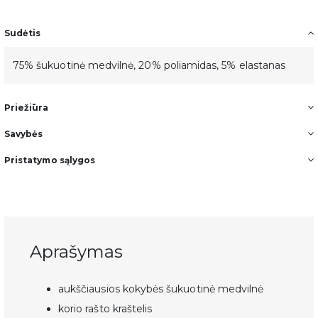
Gauk -10%
pirmam
Sudėtis
75% šukuotinė medvilnė, 20% poliamidas, 5% elastanas
užsakymui.
Priežiūra
Prisijunk ir pirmas sužinok apie naujas kolekcijas bei
Savybės
pasiūlymus.
Pristatymo sąlygos
Email
Aprašymas
Noriu gauti naujienas ir pasiūlymus
aukščiausios kokybės šukuotinė medvilnė
Daugiau informacijos apie tai, kaip tvarkome jūsų duomenis,
rasite mūsų privatumo politikoje.
korio rašto kraštelis