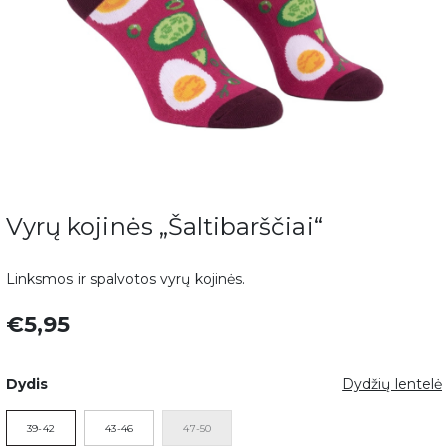
Vyrų kojinės „Šaltibarščiai“
Linksmos ir spalvotos vyrų kojinės.
€5,95
Dydis
Dydžių lentelė
39-42
43-46
47-50