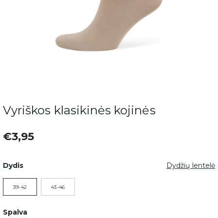
Vyriškos klasikinės kojinės
€3,95
Dydis
Dydžių lentelė
39-42
43-46
Spalva