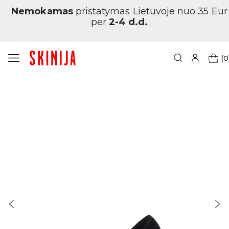
Nemokamas
pristatymas Lietuvoje nuo 35 Eur
per
2-4 d.d.
(0
Pagrindinis
Moteriškos medvilninės pėdutės