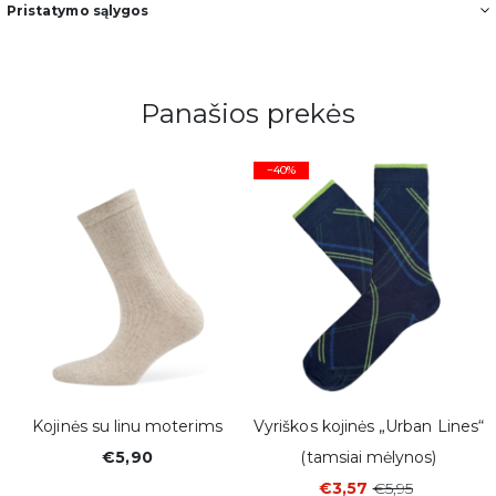
Pristatymo sąlygos
Panašios prekės
−40%
Kojinės su linu moterims
Vyriškos kojinės „Urban Lines“
€5,90
(tamsiai mėlynos)
€3,57
€5,95